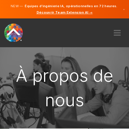
NEW —
Équipes d’ingénierie IA, opérationnelles en 72 heures.
×
Découvrir Team Extension AI →
Anglais
Français
À PROPOS DE NOUS
COMPÉTENCE
COMMENT ÇA MARCHE?
À propos de
CARRIÈRES
ENGAGER
nous
CANADA
FR
DÉMARRER