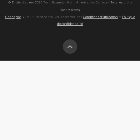
© Droits d'auteur
2026
Team Extension North America, Inc Canada
- Tous les droits
sont réservés
Changelog
● En utilisant ce site, vous acceptez nos
Conditions d'utilisation
et
Politique
de confidentialité