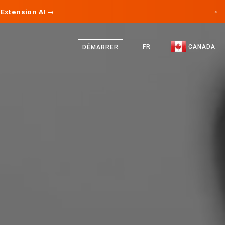
Extension AI →
×
Anglais
Canada
Français
FR
CANADA
DÉMARRER
Allemagne
Liechtenstein
Norvège
Japon
Bulgarie
Croatie
Lituanie
Monténégro