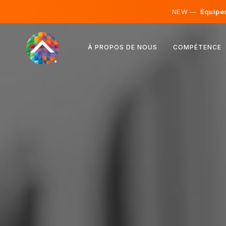
NEW —
Équipes 
Autriche
À PROPOS DE NOUS
COMPÉTENCE
Finlande
Islande
Luxembourg
Suède
Royaume-Uni
Albanie
Tchéquie
Hongrie
Macédoine du Nord