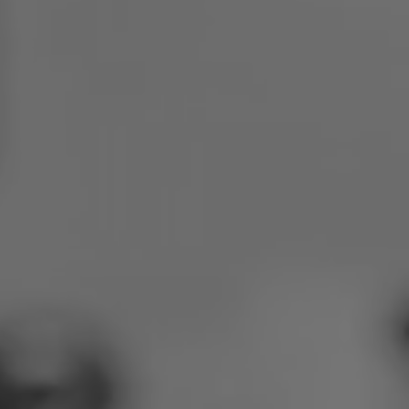
Pologne
Slovénie
Viêt Nam