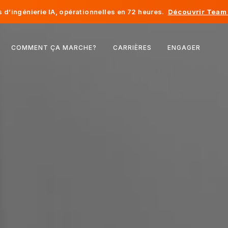
d’ingénierie IA, opérationnelles en 72 heures.
Découvrir Team 
Belgique
COMMENT ÇA MARCHE?
CARRIÈRES
ENGAGER
France
Irlande
Pays-Bas
Suisse
États-Unis
Bosnie-Herzégovine
Estonie
Lettonie
Moldavie