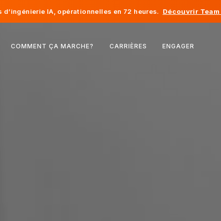
d’ingénierie IA, opérationnelles en 72 heures.
Découvrir Team 
Belgique
COMMENT ÇA MARCHE?
CARRIÈRES
ENGAGER
France
Irlande
Pays-Bas
Suisse
États-Unis
Bosnie-Herzégovine
Estonie
Lettonie
Moldavie