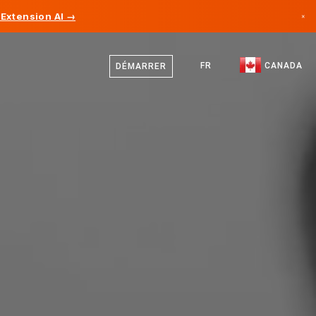
Extension AI →
×
Anglais
Canada
Français
FR
CANADA
DÉMARRER
Allemagne
Liechtenstein
Norvège
Japon
Bulgarie
Croatie
Lituanie
Monténégro