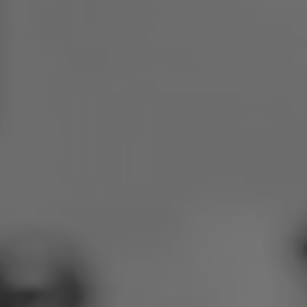
Pologne
Slovénie
Viêt Nam