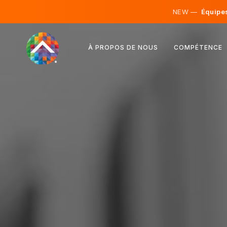
NEW —
Équipes 
Autriche
À PROPOS DE NOUS
COMPÉTENCE
Finlande
Islande
Luxembourg
Suède
Royaume-Uni
Albanie
Tchéquie
Hongrie
Macédoine du Nord