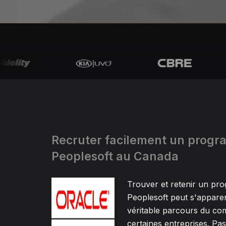
Recruter facilement un prog
Peoplesoft au Canada
Trouver et retenir un p
Peoplesoft peut s'appare
véritable parcours du co
certaines entreprises. Pa