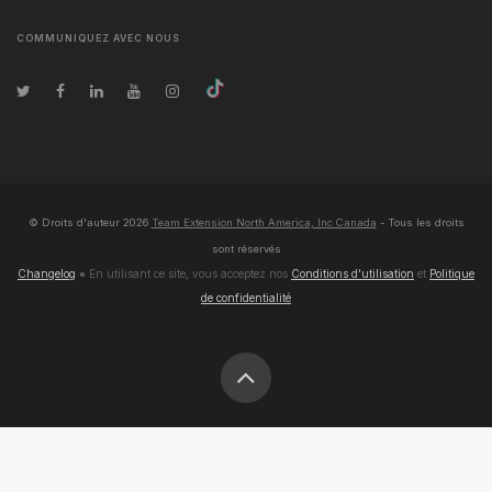
COMMUNIQUEZ AVEC NOUS
© Droits d'auteur
2026
Team Extension North America, Inc Canada
- Tous les droits
sont réservés
Changelog
● En utilisant ce site, vous acceptez nos
Conditions d'utilisation
et
Politique
de confidentialité